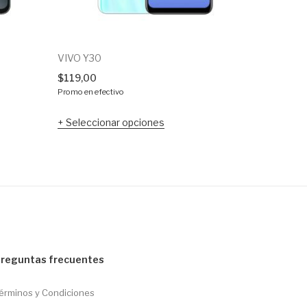
VIVO Y30
Oukitel C
$
119,00
$
140,00
Promo en efectivo
Promo en ef
Seleccionar opciones
Selecci
reguntas frecuentes
érminos y Condiciones