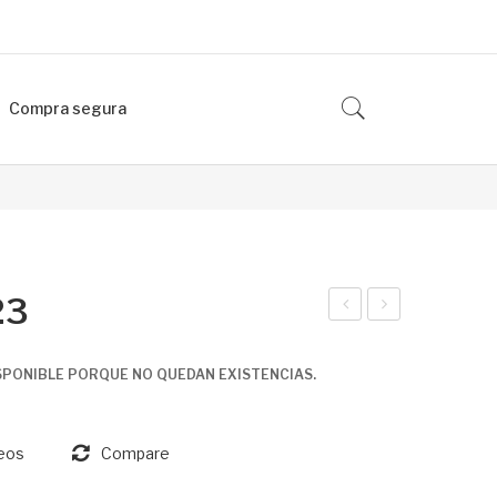
Compra segura
23
PP
AM
LE
SU
SPONIBLE PORQUE NO QUEDAN EXISTENCIAS.
AIR
NG
PO
S23
seos
Compare
DS
PL
PR
US