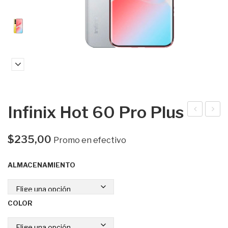
Infinix Hot 60 Pro Plus
nfini
am
x
sun
$
235,00
Promo en efectivo
Hot
g
ALMACENAMIENTO
60
A2
Pro
6
5G
COLOR