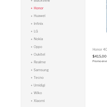
Blackview
Honor
Huawei
Infinix
LG
Nokia
Oppo
Honor 4
Oukitel
$
415,00
Promo en e
Realme
Samsung
Tecno
Umidigi
Wiko
Xiaomi