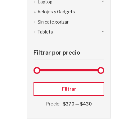
Laptop
Relojes y Gadgets
Sin categorizar
Tablets
Filtrar por precio
Precio
Precio
Filtrar
mínimo
máximo
Precio:
$370
—
$430