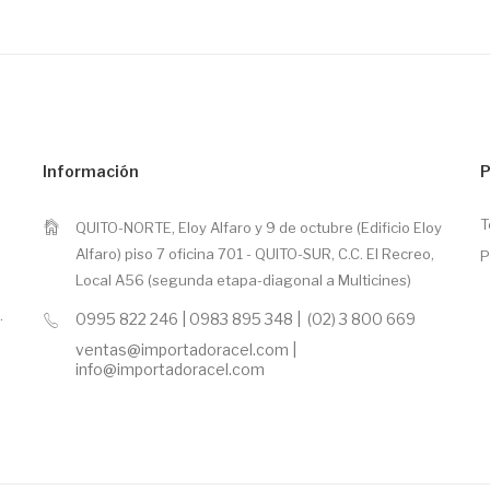
Información
P
T
QUITO-NORTE, Eloy Alfaro y 9 de octubre (Edificio Eloy
Alfaro) piso 7 oficina 701 - QUITO-SUR, C.C. El Recreo,
P
Local A56 (segunda etapa-diagonal a Multicines)
.
0995 822 246 | 0983 895 348 | (02) 3 800 669
ventas@importadoracel.com |
info@importadoracel.com