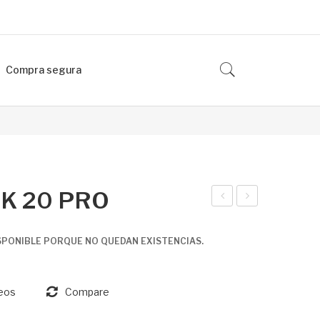
Compra segura
K 20 PRO
NFI
EC
NIX
NO
SPONIBLE PORQUE NO QUEDAN EXISTENCIAS.
GT
SP
PR
AR
seos
Compare
O
K
GO