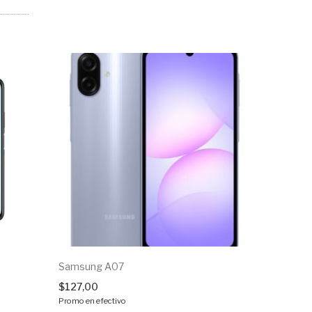
Samsung A07
BLACKVI
$
127,00
$
139,00
Promo en efectivo
Promo en ef