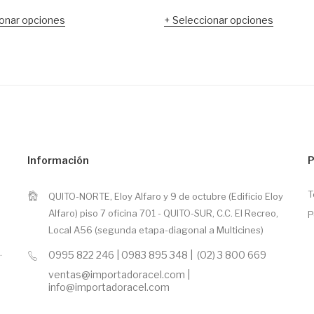
onar opciones
Seleccionar opciones
Información
P
T
QUITO-NORTE, Eloy Alfaro y 9 de octubre (Edificio Eloy
Alfaro) piso 7 oficina 701 - QUITO-SUR, C.C. El Recreo,
P
Local A56 (segunda etapa-diagonal a Multicines)
.
0995 822 246 | 0983 895 348 | (02) 3 800 669
ventas@importadoracel.com |
info@importadoracel.com