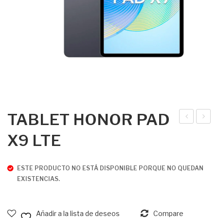
TABLET HONOR PAD
AM
NFI
X9 LTE
SU
NIX
NG
NO
ESTE PRODUCTO NO ESTÁ DISPONIBLE PORQUE NO QUEDAN
Z
TE
EXISTENCIAS.
FLI
40
P 5
PR
(5G
O
Añadir a la lista de deseos
Compare