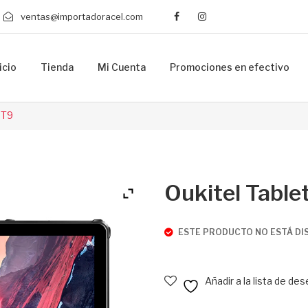
ventas@importadoracel.com
icio
Tienda
Mi Cuenta
Promociones en efectivo
Xiaomi
Umidigi
Samsung
Honor
Logic
Oukitel
Umidigi
Wiko
Huawei
Apple
Blackview
Amazon
Realme
Oukitel
Alcatel
Apple
Tablets
Infinix
MSI
Lenovo
Relojes y Gadgets
Samsung
Asus
Xiaomi
Apple
Tecno
Laptop
Oppo
Celulares
Honor
Checkout
Carrito de compras
Lista de deseos
RT9
Oukitel Table
ESTE PRODUCTO NO ESTÁ DI
Añadir a la lista de de