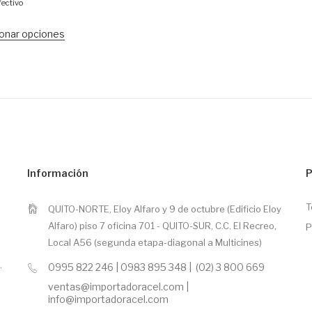
ectivo
onar opciones
Información
P
T
QUITO-NORTE, Eloy Alfaro y 9 de octubre (Edificio Eloy
Alfaro) piso 7 oficina 701 - QUITO-SUR, C.C. El Recreo,
P
Local A56 (segunda etapa-diagonal a Multicines)
.
0995 822 246 | 0983 895 348 | (02) 3 800 669
ventas@importadoracel.com |
info@importadoracel.com