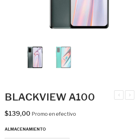
BLACKVIEW A100
uaw
IKO
ei
T3
$
139,00
Promo en efectivo
No
ALMACENAMIENTO
va
8i