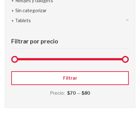
Relojes y Gadgets
Sin categorizar
Tablets
Filtrar por precio
Precio
Precio
Filtrar
mínimo
máximo
Precio:
$70
—
$80